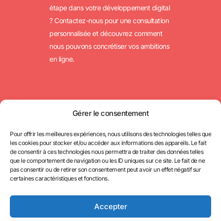
étape dans votre développement digital
? Contactez-nous pour une consultation
personnalisée et découvrez comment
nous pouvons concrétiser vos ambitions
en ligne.
Droits d’auteur © 2025 myWebSuccess ·
Politique de confidentialité
·
Mentions légales
Gérer le consentement
Pour offrir les meilleures expériences, nous utilisons des technologies telles que
les cookies pour stocker et/ou accéder aux informations des appareils. Le fait
de consentir à ces technologies nous permettra de traiter des données telles
COMMENCER MAINTENANT
que le comportement de navigation ou les ID uniques sur ce site. Le fait de ne
pas consentir ou de retirer son consentement peut avoir un effet négatif sur
certaines caractéristiques et fonctions.
Accepter